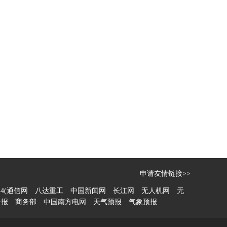
申请友情链接>>
14(通信网
八达重工
中国新闻网
长江网
无人机网
无
公报
商务部
中国南方电网
天气预报
气象预报