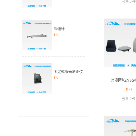
已售 0 件
裂缝计
¥ 0
固定式激光测距仪
¥ 0
监测型GNSS
¥ 0
已售 0 件