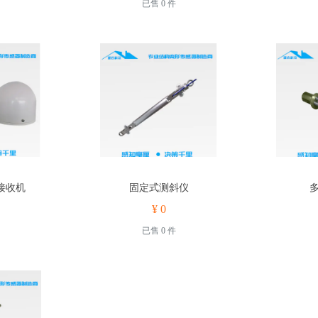
已售 0 件
接收机
固定式测斜仪
¥ 0
已售 0 件