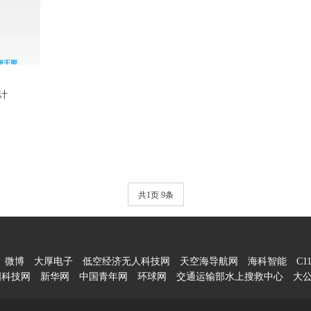
计
共1页 9条
微博
大厚电子
低空经济无人科技网
天空海导航网
海科智能
C1
国科技网
新华网
中国青年网
环球网
交通运输部水上搜救中心
大