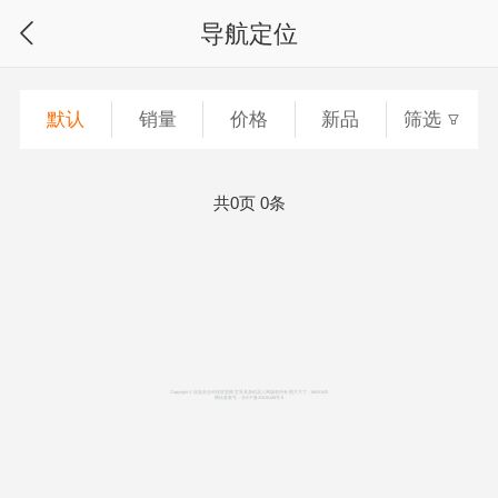
导航定位
默认
销量
价格
新品
筛选
共0页 0条
Copyright © 应急安全科技联盟网 世界具身机器人网版权所有 图片尺寸：865X645
网站备案号：
京ICP备20026188号-8