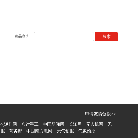
商品查询：
申请友情链接>>
14(通信网
八达重工
中国新闻网
长江网
无人机网
无
公报
商务部
中国南方电网
天气预报
气象预报