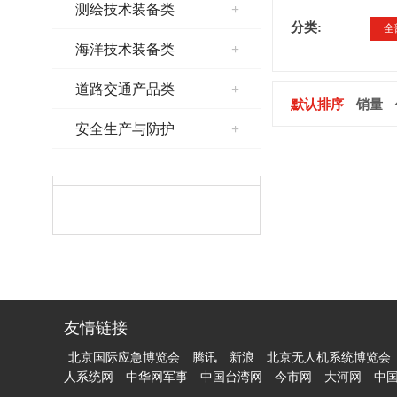
测绘技术装备类
+
分类:
全
海洋技术装备类
+
道路交通产品类
+
默认排序
销量
安全生产与防护
+
热销排行榜
友情链接
北京国际应急博览会
腾讯
新浪
北京无人机系统博览会
人系统网
中华网军事
中国台湾网
今市网
大河网
中