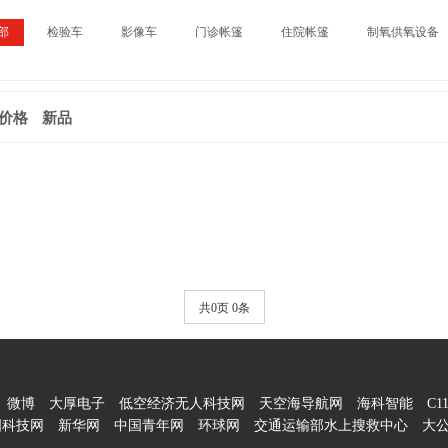
部
检验车
影像车
门诊帐篷
住院帐篷
制氧供氧设备
价格
新品
共0页 0条
微博
大厚电子
低空经济无人科技网
天空海导航网
海科智能
C1
国科技网
新华网
中国青年网
环球网
交通运输部水上搜救中心
大