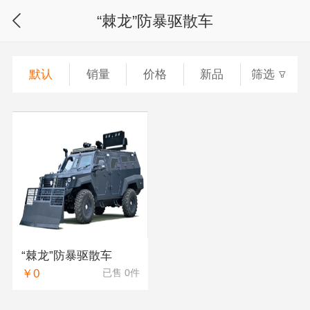
“棘龙”防暴驱散车
默认
销量
价格
新品
筛选
“棘龙”防暴驱散车
￥0
已售 0件