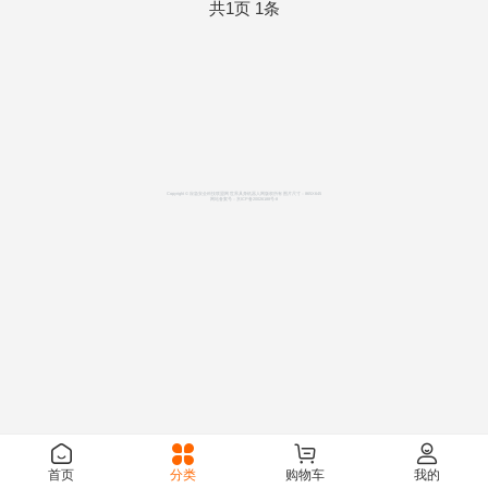
共1页 1条
Copyright © 应急安全科技联盟网 世界具身机器人网版权所有 图片尺寸：865X645
网站备案号：
京ICP备20026188号-8
首页
分类
购物车
我的