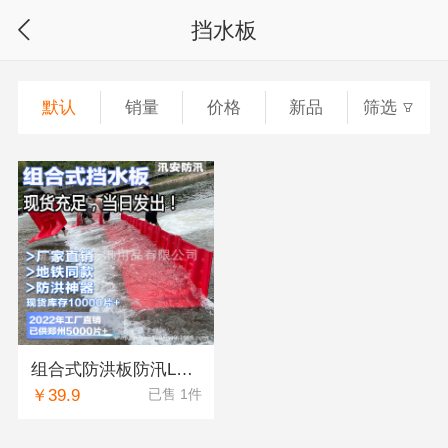
挡水板
默认
销量
价格
新品
筛选
组合式防洪板防汛L型挡水板排水应急物资75CM有效防洪挡水板
￥39.9
已售 1件