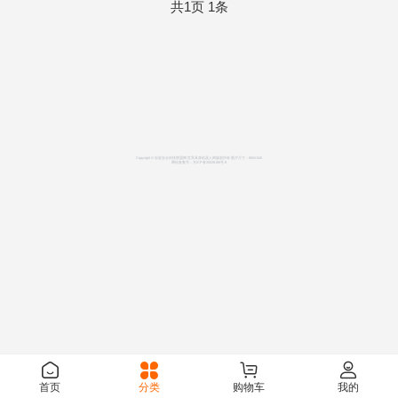
共1页 1条
Copyright © 应急安全科技联盟网 世界具身机器人网版权所有 图片尺寸：865X645
网站备案号：
京ICP备20026188号-8
首页
分类
购物车
我的