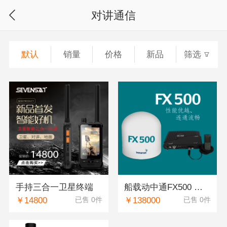
对讲通信
默认
销量
价格
新品
筛选
手持三合一卫星终端
船载动中通FX500 卫星电话/数据终端
￥14800
￥138000
已售 0件
已售 0件