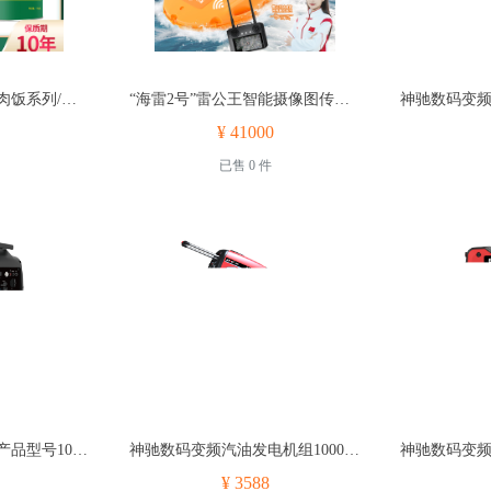
昌沃特种食品冻干鸡肉饭系列/冻干鸡肉饭1560g
“海雷2号”雷公王智能摄像图传救生艇⭐⭐⭐⭐⭐新品上市·救援应急·全网控价⭐⭐⭐
¥ 41000
已售 0 件
神驰静音变频发电机产品型号10003-01801-00 SC4000iO燃料汽油
神驰数码变频汽油发电机组10003-00473-00 SC4500iO神驰数码变
¥ 3588