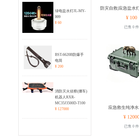
防灾自救|应急盐水
绿电盐水灯JL-MY-
009
¥ 100
¥ 60
已售 0 件
BST-6620B防爆手
电筒
¥ 200
消防灭火侦察(挪车)
机器人RXR-
MC35J3500D-T100
应急救生纯净水机
¥ 127000
¥ 1200
已售 0 件