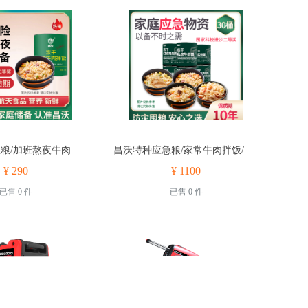
昌沃特种应急粮/加班熬夜牛肉饭/户外探险冻干牛肉饭1560g
昌沃特种应急粮/家常牛肉拌饭/私房牛肉面 /家常肉拌饭 /全家福大容量装6450
¥ 290
¥ 1100
已售 0 件
已售 0 件