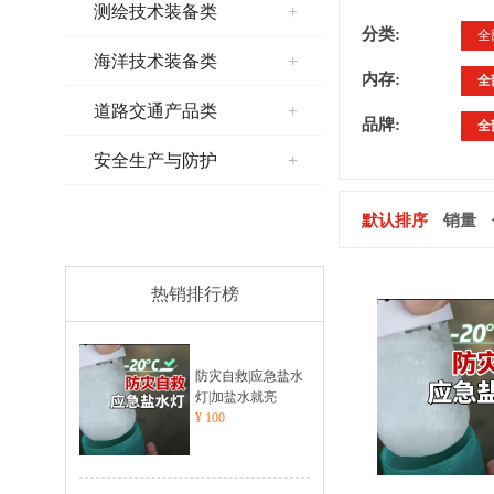
测绘技术装备类
+
分类:
全
海洋技术装备类
+
内存:
全
道路交通产品类
+
品牌:
全
安全生产与防护
+
默认排序
销量
热销排行榜
防灾自救|应急盐水
灯|加盐水就亮
¥ 100