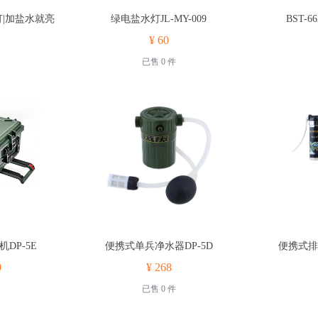
灯|加盐水就亮
绿电盐水灯JL-MY-009
BST-
¥ 60
已售 0 件
DP-5E
便携式单兵净水器DP-5D
便携式排
0
¥ 268
已售 0 件