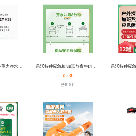
重力净水器/家用净水/重力净水桶可用于家庭、学校、医院等场所的日常饮用水净化
昌沃特种应急粮/加班熬夜牛肉饭/户外探险冻干牛肉面
¥ 230
已售 0 件